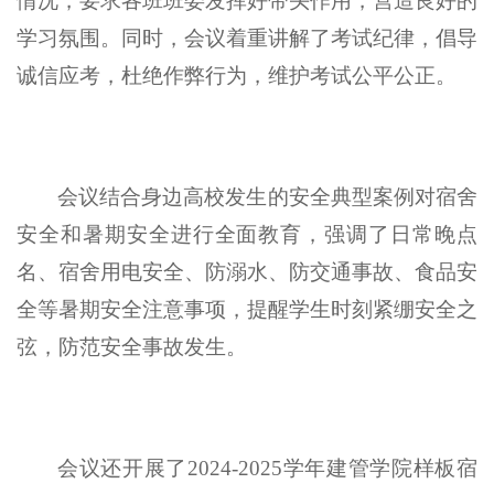
情况
，要求
各班
班委发挥
好
带头作用，营造良好的
学习氛围
。
同时，
会议
着重讲解了考试纪律，倡导
诚信应考，杜绝作弊行为，维护考试公平公正。
会议
结合身边高校发生的安全典型案例
对宿舍
安全和暑期安全进行全面教育
，强调了日常晚点
名、
宿舍用电安全
、
防溺水、防交通事故
、食品安
全
等暑期安全注意事项，提醒学生时刻紧绷安全之
弦
，防范安全事故发生
。
会议
还开展
了
2024-2025
学年
建管学院
样板宿